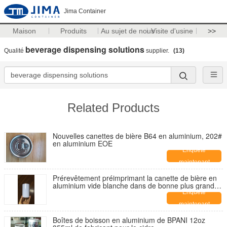
Jima Container
Maison
Produits
Au sujet de nous
Visite d'usine
>>
beverage dispensing solutions
Qualité
supplier.
(13)
Related Products
Nouvelles canettes de bière B64 en aluminium, 202#
en aluminium EOE
Enquête
maintenant
Prérevêtement préimprimant la canette de bière en
aluminium vide blanche dans de bonne plus grande
que 39 dynes de tension superficielle
Enquête
maintenant
Boîtes de boisson en aluminium de BPANI 12oz