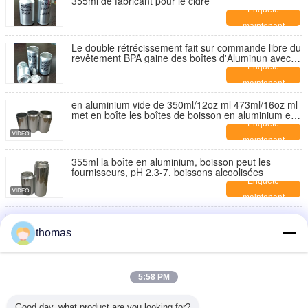
355ml de fabricant pour le cidre
Enquête
maintenant
Le double rétrécissement fait sur commande libre du
revêtement BPA gaine des boîtes d'Aluminun avec
les couvercles 12oz 16oz
Enquête
maintenant
en aluminium vide de 350ml/12oz ml 473ml/16oz ml
met en boîte les boîtes de boisson en aluminium et
les canettes de bière de bruit
Enquête
maintenant
355ml la boîte en aluminium, boisson peut les
fournisseurs, pH 2.3-7, boissons alcoolisées
Enquête
maintenant
150ml - impression de la haute définition de boîtes
de boisson en aluminium des canettes de bière
thomas
500ml en aluminium
Enquête
maintenant
La résistance à la pression autour des boissons en
5:58 PM
aluminium 12oz minces peut
Enquête
Good day, what product are you looking for?