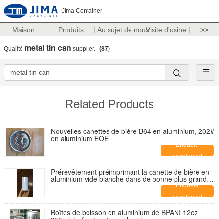
Jima Container
Maison
Produits
Au sujet de nous
Visite d'usine
>>
metal tin can
Qualité
supplier.
(87)
Related Products
Nouvelles canettes de bière B64 en aluminium, 202#
en aluminium EOE
Enquête
maintenant
Prérevêtement préimprimant la canette de bière en
aluminium vide blanche dans de bonne plus grande
que 39 dynes de tension superficielle
Enquête
maintenant
Boîtes de boisson en aluminium de BPANI 12oz