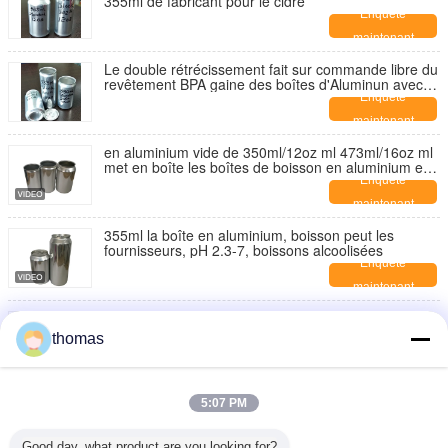
355ml de fabricant pour le cidre
Enquête
maintenant
Le double rétrécissement fait sur commande libre du
revêtement BPA gaine des boîtes d'Aluminun avec
les couvercles 12oz 16oz
Enquête
maintenant
en aluminium vide de 350ml/12oz ml 473ml/16oz ml
met en boîte les boîtes de boisson en aluminium et
les canettes de bière de bruit
Enquête
maintenant
355ml la boîte en aluminium, boisson peut les
fournisseurs, pH 2.3-7, boissons alcoolisées
Enquête
maintenant
150ml - impression de la haute définition de boîtes
de boisson en aluminium des canettes de bière
thomas
500ml en aluminium
Enquête
maintenant
La résistance à la pression autour des boissons en
5:07 PM
aluminium 12oz minces peut
Enquête
Good day, what product are you looking for?