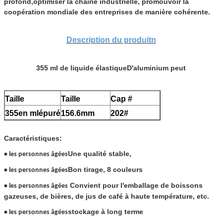
profond,optimiser la chaîne industrielle, promouvoir la
coopération mondiale des entreprises de manière cohérente.
Description du produit
n
355 ml de liquide élastique
D'aluminium
peut
Taille
Taille
Cap #
355
en ml
épuré
156.6
mm
20
2
#
Caractéristiques:
Une qualité stable,
• les personnes âgées
Bon tirage, 8 couleurs
• les personnes âgées
Convient pour l'emballage de boissons
• les personnes âgées
gazeuses, de bières, de jus de café à haute température, etc.
stockage à long terme
• les personnes âgées