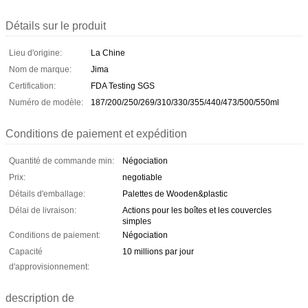
Détails sur le produit
Lieu d'origine:
La Chine
Nom de marque:
Jima
Certification:
FDA Testing SGS
Numéro de modèle:
187/200/250/269/310/330/355/440/473/500/550ml
Conditions de paiement et expédition
Quantité de commande min:
Négociation
Prix:
negotiable
Détails d'emballage:
Palettes de Wooden&plastic
Délai de livraison:
Actions pour les boîtes et les couvercles
simples
Conditions de paiement:
Négociation
Capacité
10 millions par jour
d'approvisionnement:
description de