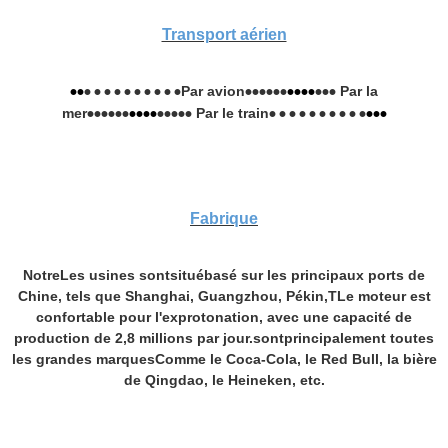
Transport aérien
Par avion
Par la
••
• • • • • • • • • •
••••••
••••
•••
mer
Par le train
••••••
••••
•••••
• • • • • • • • • •
•••
Fabrique
Notre
Les usines sont
situé
basé sur les principaux ports de
Chine, tels que Shanghai, Guangzhou, Pékin,
T
Le moteur est
confortable pour l'exprotonation, avec une capacité de
production de 2,8 millions par jour.
sont
principalement toutes
les grandes marques
Comme le Coca-Cola, le Red Bull, la bière
de Qingdao, le Heineken, etc.