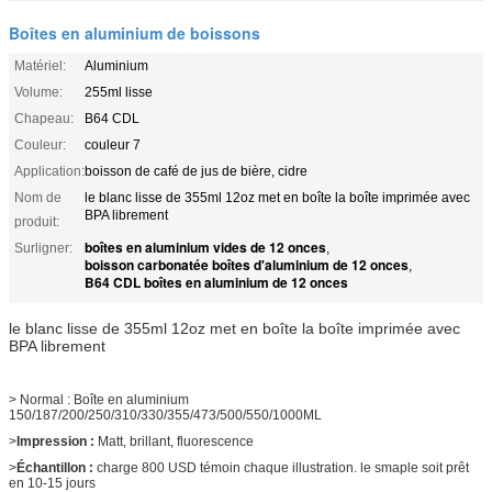
Boîtes en aluminium de boissons
Matériel:
Aluminium
Volume:
255ml lisse
Chapeau:
B64 CDL
Couleur:
couleur 7
Application:
boisson de café de jus de bière, cidre
Nom de
le blanc lisse de 355ml 12oz met en boîte la boîte imprimée avec
BPA librement
produit:
boîtes en aluminium vides de 12 onces
Surligner:
,
boisson carbonatée boîtes d'aluminium de 12 onces
,
B64 CDL boîtes en aluminium de 12 onces
le blanc lisse de 355ml 12oz met en boîte la boîte imprimée avec
BPA librement
> Normal : Boîte en aluminium
150/187/200/250/310/330/355/473/500/550/1000ML
>
Impression :
Matt, brillant, fluorescence
>
Échantillon :
charge 800 USD témoin chaque illustration. le smaple soit prêt
en 10-15 jours