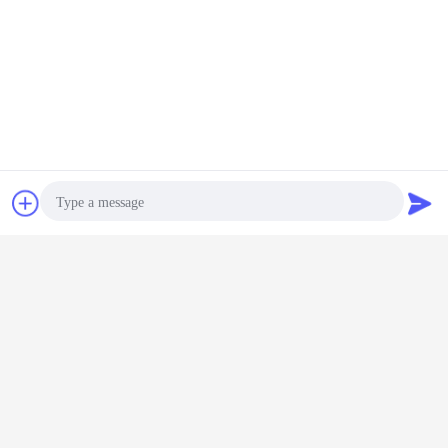
Bavarder
Demande de
soumission
Photo
Video Call
Audio Call