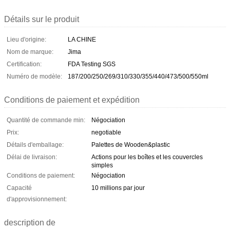
Détails sur le produit
Lieu d'origine:
LA CHINE
Nom de marque:
Jima
Certification:
FDA Testing SGS
Numéro de modèle:
187/200/250/269/310/330/355/440/473/500/550ml
Conditions de paiement et expédition
Quantité de commande min:
Négociation
Prix:
negotiable
Détails d'emballage:
Palettes de Wooden&plastic
Délai de livraison:
Actions pour les boîtes et les couvercles
simples
Conditions de paiement:
Négociation
Capacité
10 millions par jour
d'approvisionnement:
description de