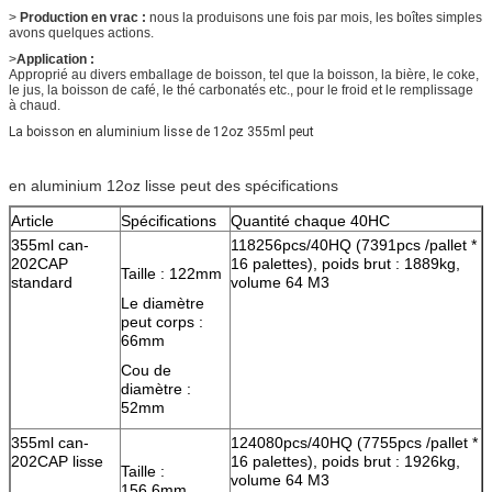
>
Production en vrac :
nous la produisons une fois par mois, les boîtes simples
avons quelques actions.
>
Application :
Approprié au divers emballage de boisson, tel que la boisson, la bière, le coke,
le jus, la boisson de café, le thé carbonatés etc., pour le froid et le remplissage
à chaud.
La boisson en aluminium lisse de 12oz 355ml peut
en aluminium 12oz lisse peut des spécifications
Article
Spécifications
Quantité chaque 40HC
355ml can-
118256pcs/40HQ (7391pcs /pallet *
202CAP
16 palettes), poids brut : 1889kg,
Taille : 122mm
standard
volume 64 M3
Le diamètre
peut corps :
66mm
Cou de
diamètre :
52mm
355ml can-
124080pcs/40HQ (7755pcs /pallet *
202CAP lisse
16 palettes), poids brut : 1926kg,
Taille :
volume 64 M3
156.6mm